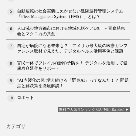
自動運転の社会実装に欠かせない遠隔運行管理システム
5
「Fleet Management System（FMS）」とは？
人口減少地方都市における地域包括ケアDX ～青森慈恵
6
会とマクニカの共創～
自宅が病院になる未来も？ アメリカ最大級の医療カンフ
7
ァレンス取材で見えた、デジタルヘルス活用事例と課題
官民一体でフレイル(虚弱)予防を！ デジタルを活用して健
8
康寿命延伸をサポート
"AI内製化の罠"増え続ける「野良AI」ってなんだ！？ 問題
9
点と解決策を徹底解説！
ロボット -
10
無料で人気ランキング GA4対応 Ranklet4
カテゴリ