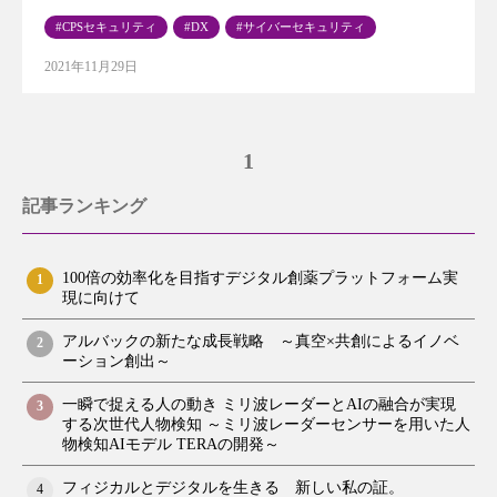
CPSセキュリティ
DX
サイバーセキュリティ
2021年11月29日
1
記事ランキング
100倍の効率化を目指すデジタル創薬プラットフォーム実
1
現に向けて
アルバックの新たな成長戦略 ～真空×共創によるイノベ
2
ーション創出～
一瞬で捉える人の動き ミリ波レーダーとAIの融合が実現
3
する次世代人物検知 ～ミリ波レーダーセンサーを用いた人
物検知AIモデル TERAの開発～
フィジカルとデジタルを生きる 新しい私の証。
4