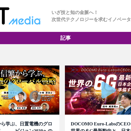
いざ技と知の金脈へ！
次世代テクノロジーを求むイノベータ
記事
から学ぶ、日置電機のグロ
DOCOMO Euro-LabsのC
 ― ビジョン2030への
世界の６G最新動向と、日本