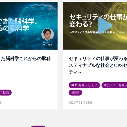
きた脳科学これからの脳科
セキュリティの仕事が変わ
スティナブルな社会とCPS
ティ～
CPSセキュリティ
サイバーセキ
動画
動画
日
2022年11月28日