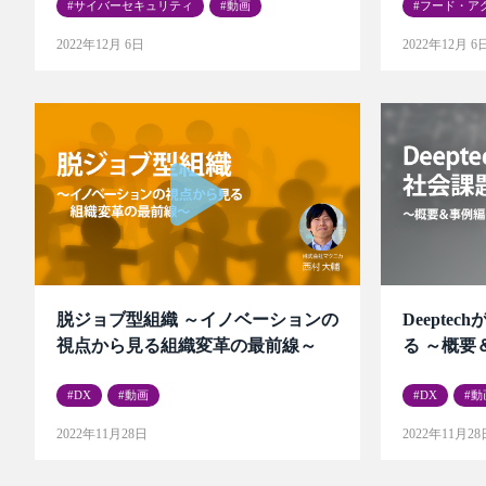
サイバーセキュリティ
動画
フード・ア
2022年12月 6日
2022年12月 6
脱ジョブ型組織 ～イノベーションの
Deepte
視点から見る組織変革の最前線～
る ～概要
DX
動画
DX
動
2022年11月28日
2022年11月28