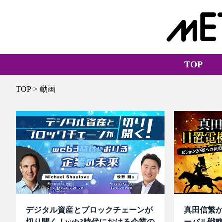
TOP
TOP
> 動画
デジタル資産とブロックチェーンが
真田信繁
切り開く！web3時代における企業の
ーバル戦略