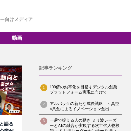
ー向けメディア
動画
記事ランキング
100倍の効率化を目指すデジタル創薬
1
プラットフォーム実現に向けて
アルバックの新たな成長戦略 ～真空
2
×共創によるイノベーション創出～
一瞬で捉える人の動き ミリ波レーダ
3
EOと語る
ーとAIの融合が実現する次世代人物検
企業が
知 ～ミリ波レーダーセンサーを用い