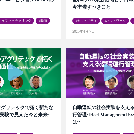
今準備すべきこと
ニュファクチャリング
動画
セキュリティ
ネットワーク
2025年4月 7日
アグリテックで拓く新たな
自動運転の社会実装を支え
証実験で見えた今と未来~
行管理~Fleet Management Sy
は~