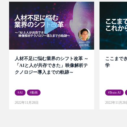
人材不足に悩む業界のシフト改革 ～
ここまで
「AIと人が共存できた」映像解析テ
学
クノロジー導入までの軌跡～
AI
動画
Brain AI
2022年11月28日
2022年11月28