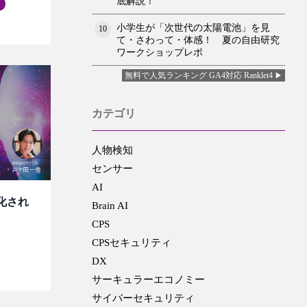
底解説！
小学生が「次世代の太陽電池」を見
10
て・さわって・体感！ 夏の自由研究
ワークショップレポ
無料で人気ランキング GA4対応 Ranklet4
カテゴリ
人物検知
センサー
AI
化され
Brain AI
CPS
CPSセキュリティ
DX
サーキュラーエコノミー
サイバーセキュリティ