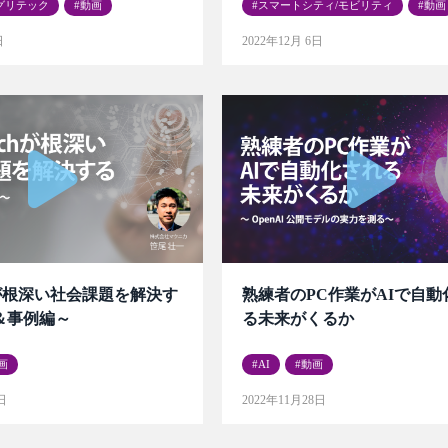
グリテック
動画
スマートシティ/モビリティ
動画
日
2022年12月 6日
chが根深い社会課題を解決す
熟練者のPC作業がAIで自動
＆事例編～
る未来がくるか
画
AI
動画
日
2022年11月28日