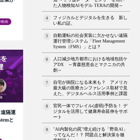
た人物検知AIモデル TERAの開発～
フィジカルとデジタルを生きる 新し
4
動画
い私の証。
自動運転の社会実装に欠かせない遠隔
5
運行管理システム「Fleet Management
System（FMS）」とは？
人口減少地方都市における地域包括ケ
6
アDX ～青森慈恵会とマクニカの共
創～
自宅が病院になる未来も？ アメリカ
7
最大級の医療カンファレンス取材で見
えた、デジタルヘルス活用事例と課題
官民一体でフレイル(虚弱)予防を！ デ
8
ジタルを活用して健康寿命延伸をサポ
る遠隔運
ート
stemと
"AI内製化の罠"増え続ける「野良AI」
9
ってなんだ！？ 問題点と解決策を徹