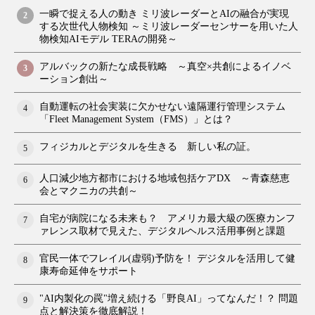
一瞬で捉える人の動き ミリ波レーダーとAIの融合が実現
2
する次世代人物検知 ～ミリ波レーダーセンサーを用いた人
物検知AIモデル TERAの開発～
アルバックの新たな成長戦略 ～真空×共創によるイノベ
3
ーション創出～
自動運転の社会実装に欠かせない遠隔運行管理システム
4
「Fleet Management System（FMS）」とは？
フィジカルとデジタルを生きる 新しい私の証。
5
人口減少地方都市における地域包括ケアDX ～青森慈恵
6
会とマクニカの共創～
自宅が病院になる未来も？ アメリカ最大級の医療カンフ
7
ァレンス取材で見えた、デジタルヘルス活用事例と課題
官民一体でフレイル(虚弱)予防を！ デジタルを活用して健
8
康寿命延伸をサポート
"AI内製化の罠"増え続ける「野良AI」ってなんだ！？ 問題
9
点と解決策を徹底解説！