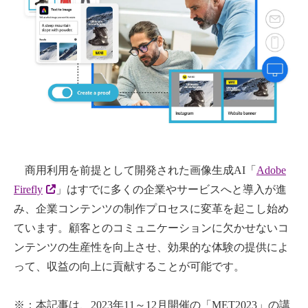
商用利用を前提として開発された画像生成
AI
「
Adobe
Firefly
」はすでに多くの企業やサービスへと導入が進
み、企業コンテンツの制作プロセスに変革を起こし始め
ています。顧客とのコミュニケーションに欠かせないコ
ンテンツの生産性を向上させ、効果的な体験の提供によ
って、収益の向上に貢献することが可能です。
※：本記事は、
2023
年
11
～
12
月開催の「
MET2023
」の講