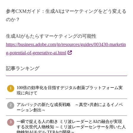
参考CXMガイド：生成AIはマーケティングをどう変える
のか？
生成AIがもたらすマーケティングの可能性
https://business.adobe.com/jp/resources/guides/003430-marketin
g-potential-of-generative-ai.html
記事ランキング
100倍の効率化を目指すデジタル創薬プラットフォーム実
1
現に向けて
アルバックの新たな成長戦略 ～真空×共創によるイノベ
2
ーション創出～
一瞬で捉える人の動き ミリ波レーダーとAIの融合が実現
3
する次世代人物検知 ～ミリ波レーダーセンサーを用いた人
物検知AIモデル TERAの開発～