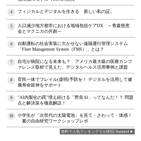
フィジカルとデジタルを生きる 新しい私の証。
4
人口減少地方都市における地域包括ケアDX ～青森慈恵
5
会とマクニカの共創～
自動運転の社会実装に欠かせない遠隔運行管理システム
6
「Fleet Management System（FMS）」とは？
自宅が病院になる未来も？ アメリカ最大級の医療カンフ
7
ァレンス取材で見えた、デジタルヘルス活用事例と課題
官民一体でフレイル(虚弱)予防を！ デジタルを活用して健
8
康寿命延伸をサポート
"AI内製化の罠"増え続ける「野良AI」ってなんだ！？ 問題
9
点と解決策を徹底解説！
小学生が「次世代の太陽電池」を見て・さわって・体感！
10
夏の自由研究ワークショップレポ
無料で人気ランキング GA4対応 Ranklet4