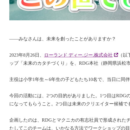
――みなさんは、未来を創ったことがありますか？
2023年
8
月
26
日、
ローランド ディー
.
ジー
.
株式会社
（以
ップ「未来のカタチづくり」を、
RDG
本社（静岡県浜松
主役は小学
1
年生～
6
年生の子どもたち
10
名で、当日に同伴
今回の活動には、
2
つの目的がありました。
1
つ目は
RDG
になってもらうこと。
2
つ目は未来のクリエイター候補で
企画したのは、
RDG
とマクニカの有志社員で形成された
たしてこのチームは、いかなる方法でワークショップの目的を