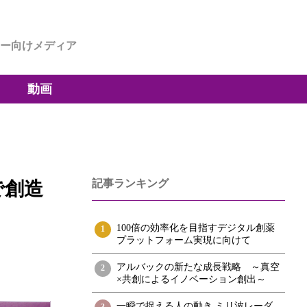
ー向けメディア
動画
記事ランキング
で創造
100倍の効率化を目指すデジタル創薬
1
プラットフォーム実現に向けて
アルバックの新たな成長戦略 ～真空
2
×共創によるイノベーション創出～
一瞬で捉える人の動き ミリ波レーダ