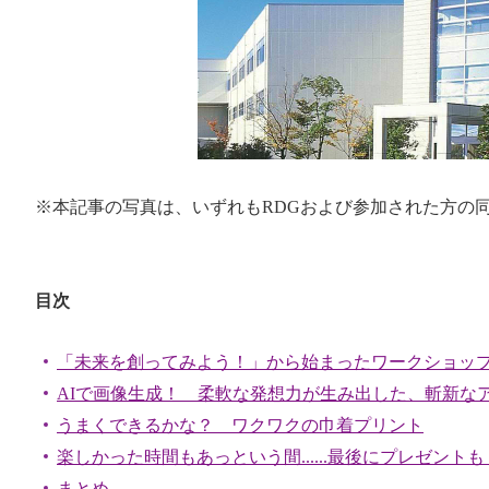
※本記事の写真は、いずれも
RDG
および参加された方の
目次
「未来を創ってみよう！」から始まったワークショッ
AIで画像生成！ 柔軟な発想力が生み出した、斬新な
うまくできるかな？ ワクワクの巾着プリント
楽しかった時間もあっという間......最後にプレゼントも
まとめ