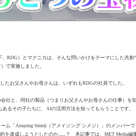
下、
RDG
）とマクニカは、そんな問いかけをテーマにした共創
市）で実施しました。
したお父さんやお母さんは、いずれも
RDG
の社員でした。
の会社と、同社の製品（つまりお父さんやお母さんの仕事）を
もあるその子たちに、
AI
の活用方法を知ってもらうことです。
チーム「
Amazing Simeji
（アメイジング シメジ）」のメンバーで
達成しようとしたのか......？ 本記事では、
MET Media
編