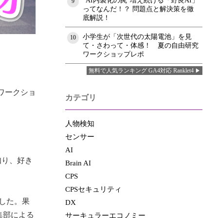
"AI内製化の罠"増え続ける「野良AI」
9
ってなんだ！？ 問題点と解決策を徹
底解説！
小学生が「次世代の太陽電池」を見
10
て・さわって・体感！ 夏の自由研究
ワークショップレポ
無料で人気ランキング GA4対応 Ranklet4
ワークショ
カテゴリ
人物検知
センサー
AI
知り、好き
Brain AI
CPS
CPSセキュリティ
した。果
DX
集部による
サーキュラーエコノミー