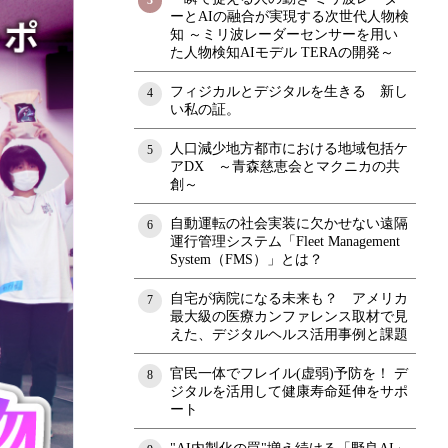
3
ーとAIの融合が実現する次世代人物検
知 ～ミリ波レーダーセンサーを用い
た人物検知AIモデル TERAの開発～
フィジカルとデジタルを生きる 新し
4
い私の証。
人口減少地方都市における地域包括ケ
5
アDX ～青森慈恵会とマクニカの共
創～
自動運転の社会実装に欠かせない遠隔
6
運行管理システム「Fleet Management
System（FMS）」とは？
自宅が病院になる未来も？ アメリカ
7
最大級の医療カンファレンス取材で見
えた、デジタルヘルス活用事例と課題
官民一体でフレイル(虚弱)予防を！ デ
8
ジタルを活用して健康寿命延伸をサポ
ート