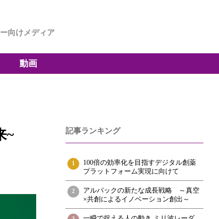
ー向けメディア
動画
記事ランキング
来~
100倍の効率化を目指すデジタル創薬
1
プラットフォーム実現に向けて
アルバックの新たな成長戦略 ～真空
2
×共創によるイノベーション創出～
一瞬で捉える人の動き ミリ波レーダ