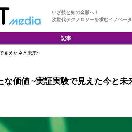
いざ技と知の金脈へ！
次世代テクノロジーを求むイノベータ
記事
験で見えた今と未来~
な価値 ~実証実験で見えた今と未