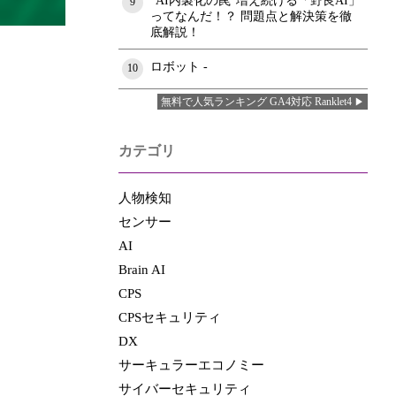
"AI内製化の罠"増え続ける「野良AI」
9
ってなんだ！？ 問題点と解決策を徹
底解説！
ロボット -
10
無料で人気ランキング GA4対応 Ranklet4
カテゴリ
人物検知
センサー
AI
Brain AI
CPS
CPSセキュリティ
DX
サーキュラーエコノミー
サイバーセキュリティ