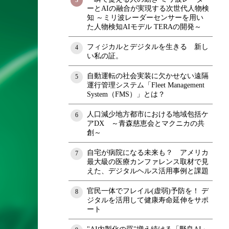
3
ーとAIの融合が実現する次世代人物検
知 ～ミリ波レーダーセンサーを用い
た人物検知AIモデル TERAの開発～
フィジカルとデジタルを生きる 新し
4
い私の証。
自動運転の社会実装に欠かせない遠隔
5
運行管理システム「Fleet Management
System（FMS）」とは？
人口減少地方都市における地域包括ケ
6
アDX ～青森慈恵会とマクニカの共
創～
自宅が病院になる未来も？ アメリカ
7
最大級の医療カンファレンス取材で見
えた、デジタルヘルス活用事例と課題
官民一体でフレイル(虚弱)予防を！ デ
8
ジタルを活用して健康寿命延伸をサポ
ート